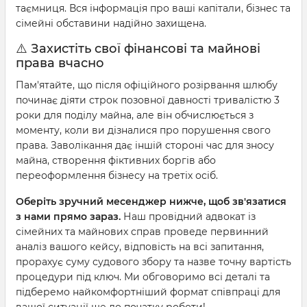
таємниця. Вся інформація про ваші капітали, бізнес та
сімейні обставини надійно захищена.
⚠️ Захистіть свої фінансові та майнові
права вчасно
Пам'ятайте, що після офіційного розірвання шлюбу
починає діяти строк позовної давності тривалістю 3
роки для поділу майна, але він обчислюється з
моменту, коли ви дізналися про порушення свого
права. Заволікання дає іншій стороні час для зносу
майна, створення фіктивних боргів або
переоформлення бізнесу на третіх осіб.
Оберіть зручний месенджер нижче, щоб зв'язатися
з нами прямо зараз.
Наш провідний адвокат із
сімейних та майнових справ проведе первинний
аналіз вашого кейсу, відповість на всі запитання,
прорахує суму судового збору та назве точну вартість
процедури під ключ. Ми обговоримо всі деталі та
підберемо найкомфортніший формат співпраці для