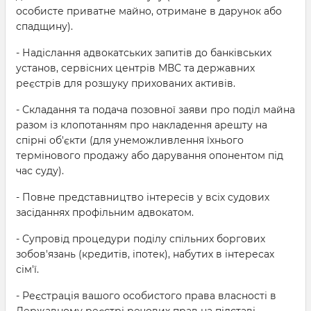
особисте приватне майно, отримане в дарунок або
спадщину).
- Надіслання адвокатських запитів до банківських
установ, сервісних центрів МВС та державних
реєстрів для розшуку прихованих активів.
- Складання та подача позовної заяви про поділ майна
разом із клопотанням про накладення арешту на
спірні об'єкти (для унеможливлення їхнього
термінового продажу або дарування опонентом під
час суду).
- Повне представництво інтересів у всіх судових
засіданнях профільним адвокатом.
- Супровід процедури поділу спільних боргових
зобов'язань (кредитів, іпотек), набутих в інтересах
сім'ї.
- Реєстрація вашого особистого права власності в