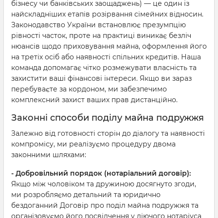
бізнесу чи банківських заощаджень) — це один із
найскладніших етапів розірвання сімейних відносин.
Законодавство України встановлює презумпцію
рівності часток, проте на практиці виникає безліч
нюансів щодо приховування майна, оформлення його
на третіх осіб або наявності спільних кредитів. Наша
команда допомагає чітко розмежувати власність та
захистити ваші фінансові інтереси. Якщо ви зараз
перебуваєте за кордоном, ми забезпечимо
комплексний захист ваших прав дистанційно.
Законні способи поділу майна подружжя
Залежно від готовності сторін до діалогу та наявності
компромісу, ми реалізуємо процедуру двома
законними шляхами:
- Добровільний порядок (нотаріальний договір):
Якщо між чоловіком та дружиною досягнуто згоди,
ми розробляємо детальний та юридично
бездоганний Договір про поділ майна подружжя та
організовуємо його посвідчення у діючого нотаріуса