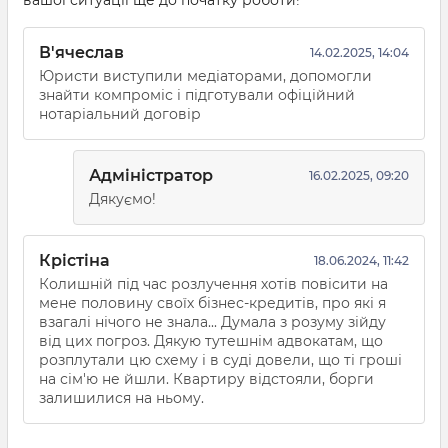
вашої ситуації ще до початку роботи!
В'ячеслав
14.02.2025, 14:04
Юристи виступили медіаторами, допомогли
знайти компроміс і підготували офіційний
нотаріальний договір
Адміністратор
16.02.2025, 09:20
Дякуємо!
Крістіна
18.06.2024, 11:42
Колишній під час розлучення хотів повісити на
мене половину своїх бізнес-кредитів, про які я
взагалі нічого не знала... Думала з розуму зійду
від цих погроз. Дякую тутешнім адвокатам, що
розплутали цю схему і в суді довели, що ті гроші
на сім'ю не йшли. Квартиру відстояли, борги
залишилися на ньому.