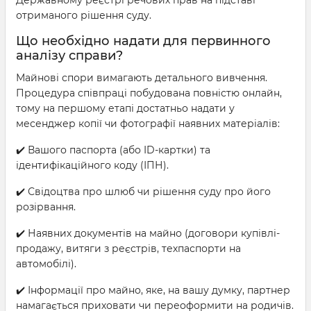
Державному реєстрі речових прав на підставі
отриманого рішення суду.
Що необхідно надати для первинного
аналізу справи?
Майнові спори вимагають детального вивчення.
Процедура співпраці побудована повністю онлайн,
тому на першому етапі достатньо надати у
месенджер копії чи фотографії наявних матеріалів:
✔️ Вашого паспорта (або ID-картки) та
ідентифікаційного коду (ІПН).
✔️ Свідоцтва про шлюб чи рішення суду про його
розірвання.
✔️ Наявних документів на майно (договори купівлі-
продажу, витяги з реєстрів, техпаспорти на
автомобілі).
✔️ Інформації про майно, яке, на вашу думку, партнер
намагається приховати чи переоформити на родичів.